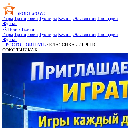
SPORT
MOVE
Игры
Тренировки
Турниры
Кемпы
Объявления
Площадки
Журнал
Поиск
Войти
Игры
Тренировки
Турниры
Кемпы
Объявления
Площадки
Журнал
ПРОСТО ПОИГРАТЬ
/ КЛАССИКА /
ИГРЫ В
СОКОЛЬНИКАХ.