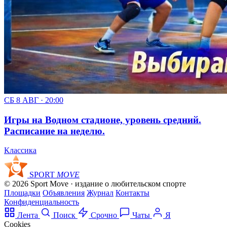
СБ 8 АВГ · 20:00
Игры на Водном стадионе, уровень средний.
Расписание на неделю.
Классика
SPORT
MOVE
© 2026 Sport Move · издание о любительском спорте
Площадки
Объявления
Журнал
Контакты
Конфиденциальность
Лента
Поиск
Срочно
Чаты
Я
Cookies