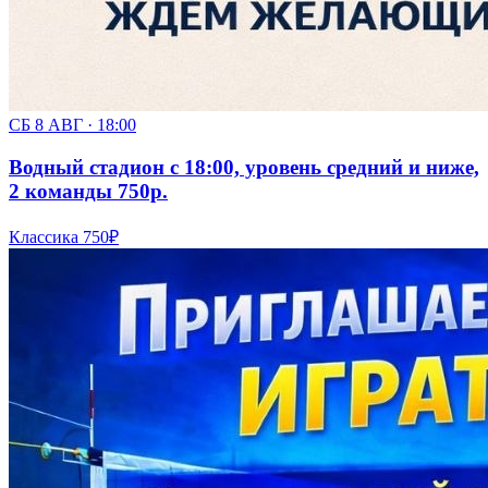
СБ 8 АВГ · 18:00
Водный стадион с 18:00, уровень средний и ниже,
2 команды 750р.
Классика
750₽