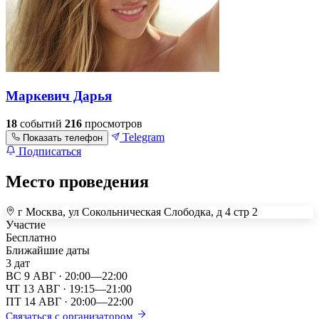
Маркевич Дарья
18
событий
216
просмотров
Telegram
Показать телефон
Подписаться
Место проведения
г Москва, ул Сокольническая Слободка, д 4 стр 2
+
Участие
Бесплатно
–
Ближайшие даты
3 дат
ВС 9 АВГ ·
20:00—22:00
ЧТ 13 АВГ ·
19:15—21:00
ПТ 14 АВГ ·
20:00—22:00
Связаться с организатором