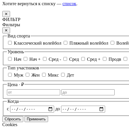
Хотите вернуться к списку —
список
.
✕
ФИЛЬТР
Фильтры
✕
Вид спорта
Классический волейбол
Пляжный волейбол
Волей
Уровень
Нач
Нач +
Сред -
Сред
Сред +
Продв
Тип участников
Муж
Жен
Микс
Дет
Цена · ₽
Когда
с
до
Сбросить
Применить
Cookies