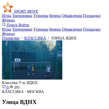
SPORT
MOVE
Игры
Тренировки
Турниры
Кемпы
Объявления
Площадки
Журнал
Поиск
Войти
Игры
Тренировки
Турниры
Кемпы
Объявления
Площадки
Журнал
Площадки
КЛАССИКА
УЛИЦА ВДНХ
Классика
м. ВДНХ
0
201
КЛАССИКА · МОСКВА
Улица ВДНХ