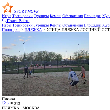
SPORT
MOVE
Игры
Тренировки
Турниры
Кемпы
Объявления
Площадки
Жур
Поиск
Войти
Игры
Тренировки
Турниры
Кемпы
Объявления
Площадки
Жур
Площадки
ПЛЯЖКА
УЛИЦА ПЛЯЖКА ЛОСИНЫЙ ОСТ
Пляжка
0
213
ПЛЯЖКА · МОСКВА