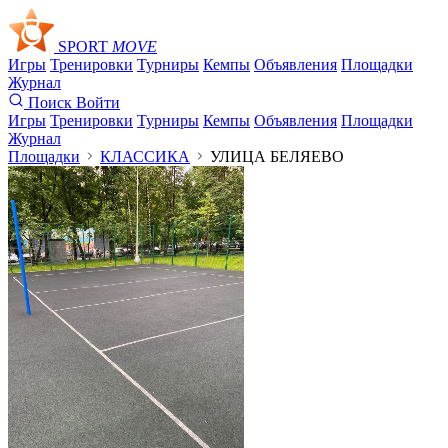
SPORT
MOVE
Игры
Тренировки
Турниры
Кемпы
Объявления
Площадки
Журнал
Поиск
Войти
Игры
Тренировки
Турниры
Кемпы
Объявления
Площадки
Журнал
Площадки
КЛАССИКА
УЛИЦА БЕЛЯЕВО