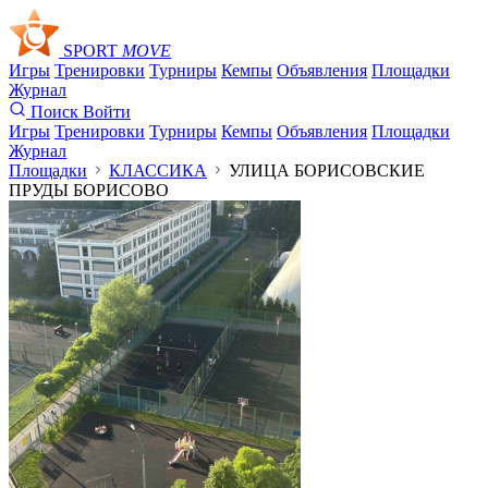
SPORT
MOVE
Игры
Тренировки
Турниры
Кемпы
Объявления
Площадки
Журнал
Поиск
Войти
Игры
Тренировки
Турниры
Кемпы
Объявления
Площадки
Журнал
Площадки
КЛАССИКА
УЛИЦА БОРИСОВСКИЕ
ПРУДЫ БОРИСОВО