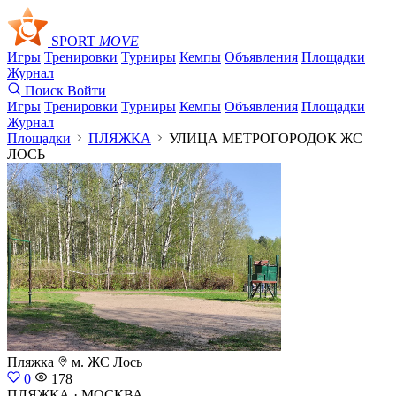
SPORT
MOVE
Игры
Тренировки
Турниры
Кемпы
Объявления
Площадки
Журнал
Поиск
Войти
Игры
Тренировки
Турниры
Кемпы
Объявления
Площадки
Журнал
Площадки
ПЛЯЖКА
УЛИЦА МЕТРОГОРОДОК ЖС
ЛОСЬ
Пляжка
м. ЖС Лось
0
178
ПЛЯЖКА · МОСКВА