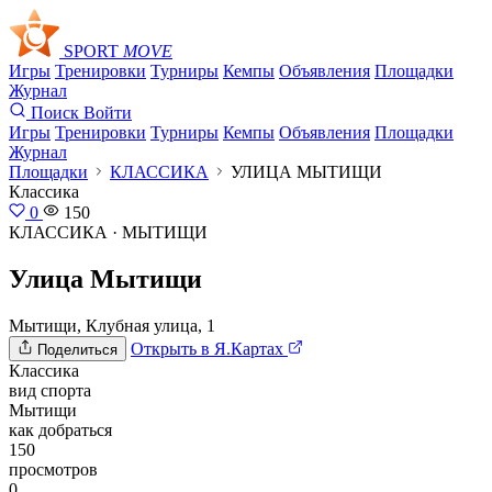
SPORT
MOVE
Игры
Тренировки
Турниры
Кемпы
Объявления
Площадки
Журнал
Поиск
Войти
Игры
Тренировки
Турниры
Кемпы
Объявления
Площадки
Журнал
Площадки
КЛАССИКА
УЛИЦА МЫТИЩИ
Классика
0
150
КЛАССИКА · МЫТИЩИ
Улица Мытищи
Мытищи, Клубная улица, 1
Открыть в Я.Картах
Поделиться
Классика
вид спорта
Мытищи
как добраться
150
просмотров
0