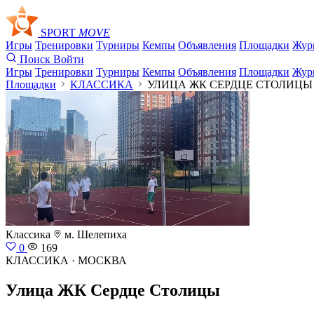
SPORT
MOVE
Игры
Тренировки
Турниры
Кемпы
Объявления
Площадки
Жур
Поиск
Войти
Игры
Тренировки
Турниры
Кемпы
Объявления
Площадки
Жур
Площадки
КЛАССИКА
УЛИЦА ЖК СЕРДЦЕ СТОЛИЦЫ
Классика
м. Шелепиха
0
169
КЛАССИКА · МОСКВА
Улица ЖК Сердце Столицы