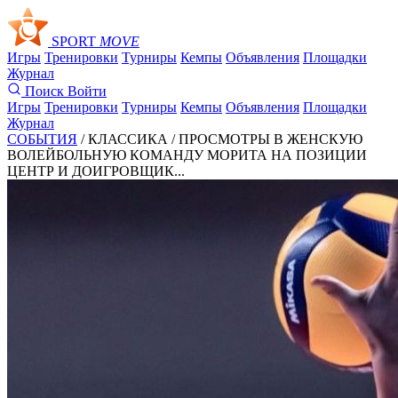
SPORT
MOVE
Игры
Тренировки
Турниры
Кемпы
Объявления
Площадки
Журнал
Поиск
Войти
Игры
Тренировки
Турниры
Кемпы
Объявления
Площадки
Журнал
СОБЫТИЯ
/ КЛАССИКА /
ПРОСМОТРЫ В ЖЕНСКУЮ
ВОЛЕЙБОЛЬНУЮ КОМАНДУ МОРИТА НА ПОЗИЦИИ
ЦЕНТР И ДОИГРОВЩИК...