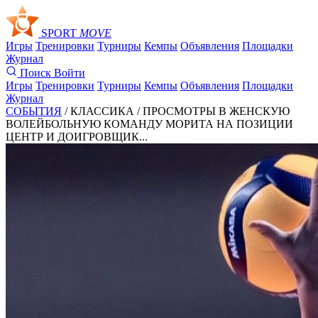
SPORT
MOVE
Игры
Тренировки
Турниры
Кемпы
Объявления
Площадки
Журнал
Поиск
Войти
Игры
Тренировки
Турниры
Кемпы
Объявления
Площадки
Журнал
СОБЫТИЯ
/ КЛАССИКА /
ПРОСМОТРЫ В ЖЕНСКУЮ
ВОЛЕЙБОЛЬНУЮ КОМАНДУ МОРИТА НА ПОЗИЦИИ
ЦЕНТР И ДОИГРОВЩИК...