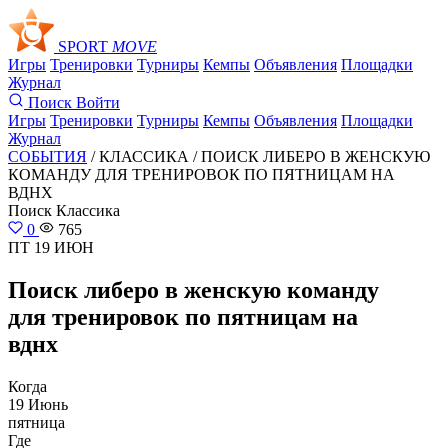
SPORT
MOVE
Игры
Тренировки
Турниры
Кемпы
Объявления
Площадки
Журнал
Поиск
Войти
Игры
Тренировки
Турниры
Кемпы
Объявления
Площадки
Журнал
СОБЫТИЯ
/ КЛАССИКА /
ПОИСК ЛИБЕРО В ЖЕНСКУЮ
КОМАНДУ ДЛЯ ТРЕНИРОВОК ПО ПЯТНИЦАМ НА
ВДНХ
Поиск
Классика
0
765
ПТ 19 ИЮН
Поиск либеро в женскую команду
для тренировок по пятницам на
вднх
Когда
19 Июнь
пятница
Где