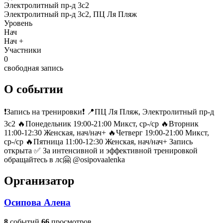
Электролитный пр-д 3с2
Электролитный пр-д 3с2, ПЦ Ля Пляж
Уровень
Нач
Нач +
Участники
0
свободная запись
О событии
❗️Запись на тренировки❗️ 📍ПЦ Ля Пляж, Электролитный пр-д
3с2 🔥Понедельник 19:00-21:00 Микст, ср-/ср 🔥Вторник
11:00-12:30 Женская, нач/нач+ 🔥Четверг 19:00-21:00 Микст,
ср-/ср 🔥Пятница 11:00-12:30 Женская, нач/нач+ Запись
открыта ✅ За интенсивной и эффективной тренировкой
обращайтесь в лс🤗 @osipovaalenka
Организатор
Осипова Алена
8
событий
66
просмотров