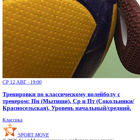
СР 12 АВГ · 19:00
Тренировки по классическому волейболу с
тренером: Пн (Мытищи), Ср и Пт (Сокольники/
Красносельская). Уровень начальный/средний.
Классика
SPORT
MOVE