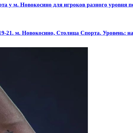
та у м. Новокосино для игроков разного уровня п
19-21. м. Новокосино, Столица Спорта. Уровень: 