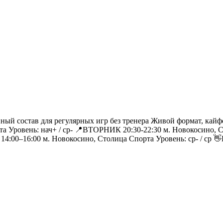
тав для регулярных игр без тренера Живой формат, кайфовый
Уровень: нач+ / ср- 📍ВТОРНИК 20:30-22:30 м. Новокосино, Ст
00–16:00 м. Новокосино, Столица Спорта Уровень: ср- / ср 👋По 