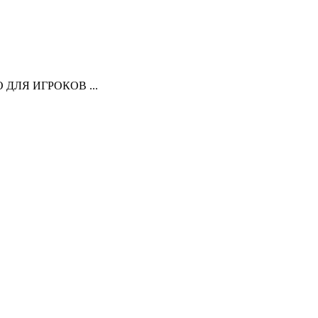
ДЛЯ ИГРОКОВ ...