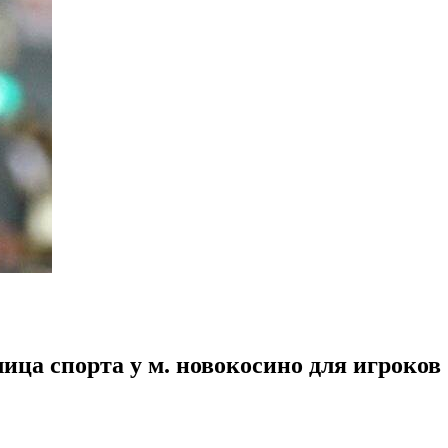
ица спорта у м. новокосино для игроков .