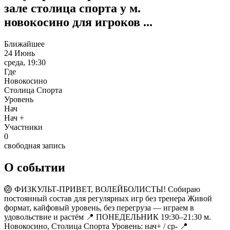
зале столица спорта у м.
новокосино для игроков ...
Ближайшее
24 Июнь
среда, 19:30
Где
Новокосино
Столица Спорта
Уровень
Нач
Нач +
Участники
0
свободная запись
О событии
🏐 ФИЗКУЛЬТ-ПРИВЕТ, ВОЛЕЙБОЛИСТЫ! Собираю
постоянный состав для регулярных игр без тренера Живой
формат, кайфовый уровень, без перегруза — играем в
удовольствие и растём 📍 ПОНЕДЕЛЬНИК 19:30–21:30 м.
Новокосино, Столица Спорта Уровень: нач+ / ср- 📍