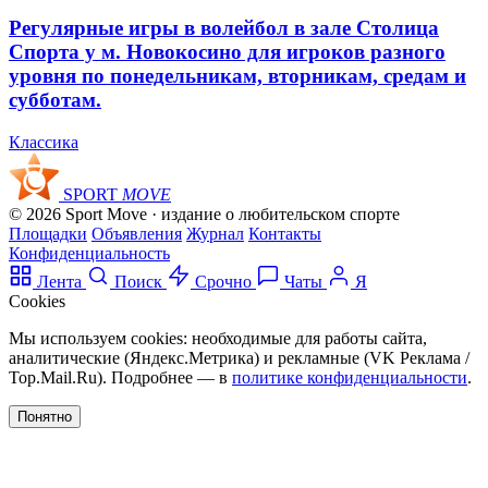
Регулярные игры в волейбол в зале Столица
Спорта у м. Новокосино для игроков разного
уровня по понедельникам, вторникам, средам и
субботам.
Классика
SPORT
MOVE
© 2026 Sport Move · издание о любительском спорте
Площадки
Объявления
Журнал
Контакты
Конфиденциальность
Лента
Поиск
Срочно
Чаты
Я
Cookies
Мы используем cookies: необходимые для работы сайта,
аналитические (Яндекс.Метрика) и рекламные (VK Реклама /
Top.Mail.Ru). Подробнее — в
политике конфиденциальности
.
Понятно