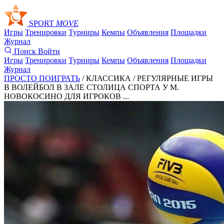
SPORT
MOVE
Игры
Тренировки
Турниры
Кемпы
Объявления
Площадки
Журнал
Поиск
Войти
Игры
Тренировки
Турниры
Кемпы
Объявления
Площадки
Журнал
ПРОСТО ПОИГРАТЬ
/ КЛАССИКА /
РЕГУЛЯРНЫЕ ИГРЫ
В ВОЛЕЙБОЛ В ЗАЛЕ СТОЛИЦА СПОРТА У М.
НОВОКОСИНО ДЛЯ ИГРОКОВ ...