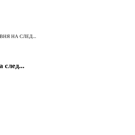
Я НА СЛЕД...
след...