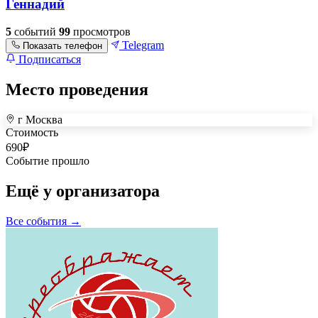
Геннадий
5
событий
99
просмотров
Telegram
Показать телефон
Подписаться
Место проведения
г Москва
+
Стоимость
690
₽
–
Событие прошло
Ещё у организатора
Все события →