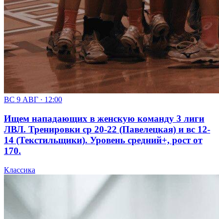
ВС 9 АВГ · 12:00
Ищем нападающих в женскую команду 3 лиги
ЛВЛ. Тренировки ср 20-22 (Павелецкая) и вс 12-
14 (Текстильщики). Уровень средний+, рост от
170.
Классика