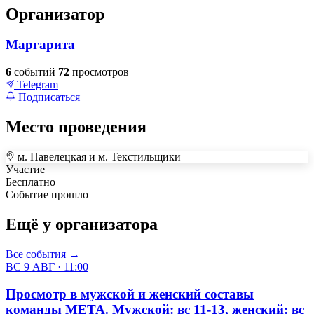
Организатор
Маргарита
6
событий
72
просмотров
Telegram
Подписаться
Место проведения
м. Павелецкая и м. Текстильщики
+
Участие
Бесплатно
–
Событие прошло
Ещё у организатора
Все события →
ВС 9 АВГ · 11:00
Просмотр в мужской и женский составы
команды МЕТА. Мужской: вс 11-13, женский: вс