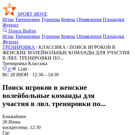
SPORT
MOVE
Игры
Тренировки
Турниры
Кемпы
Объявления
Площадки
Журнал
Поиск
Войти
Игры
Тренировки
Турниры
Кемпы
Объявления
Площадки
Журнал
ТРЕНИРОВКА
/ КЛАССИКА /
ПОИСК ИГРОКОВ В
ЖЕНСКИЕ ВОЛЕЙБОЛЬНЫЕ КОМАНДЫ ДЛЯ УЧАСТИЯ
В ЛВЛ. ТРЕНИРОВКИ ПО...
Тренировка
Классика
0
1240
ВС 28 ИЮН · 12:30—14:30
Поиск игроков в женские
волейбольные команды для
участия в лвл. тренировки по...
Ближайшее
28 Июнь
воскресенье, 12:30
Где