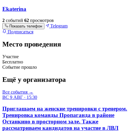
Ekaterina
2
событий
62
просмотров
Telegram
Показать телефон
Подписаться
Место проведения
Участие
+
Бесплатно
Событие прошло
–
Ещё у организатора
Все события →
ВС 9 АВГ · 15:30
Приглашаем на женские тренировки с тренером.
Тренировка команды Пропаганда в районе
Останкино в просторном зале. Также
рассматриваем кандидатов на участие в ЛВЛ