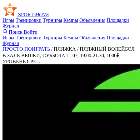
SPORT
MOVE
Игры
Тренировки
Турниры
Кемпы
Объявления
Площадки
Журнал
Поиск
Войти
Игры
Тренировки
Турниры
Кемпы
Объявления
Площадки
Журнал
ПРОСТО ПОИГРАТЬ
/ ПЛЯЖКА /
ПЛЯЖНЫЙ ВОЛЕЙБОЛ
В ЗАЛЕ ВЕШКИ, СУББОТА 11.07, 19:00-21:30, 1000₽,
УРОВЕНЬ СРЕ...