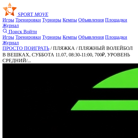
SPORT
MOVE
Игры
Тренировки
Турниры
Кемпы
Объявления
Площадки
Журнал
Поиск
Войти
Игры
Тренировки
Турниры
Кемпы
Объявления
Площадки
Журнал
ПРОСТО ПОИГРАТЬ
/ ПЛЯЖКА /
ПЛЯЖНЫЙ ВОЛЕЙБОЛ
В ВЕШКАХ, СУББОТА 11.07, 08:30-11:00, 700₽, УРОВЕНЬ
СРЕДНИЙ/...